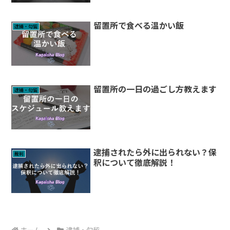
留置所で食べる温かい飯
逮捕・勾留
留置所の一日の過ごし方教えます
逮捕・勾留
逮捕されたら外に出られない？保
裁判
釈について徹底解説！
ホーム
逮捕・勾留