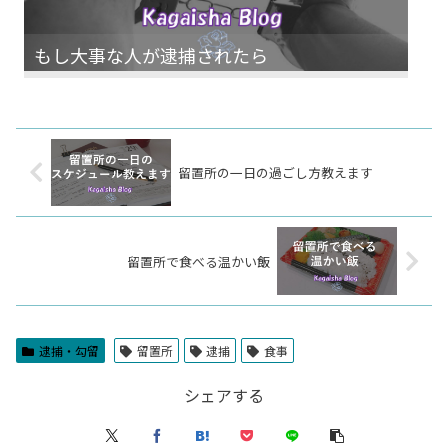
もし大事な人が逮捕されたら
留置所の一日の過ごし方教えます
留置所で食べる温かい飯
逮捕・勾留
留置所
逮捕
食事
シェアする